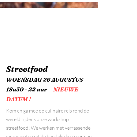
Streetfood
WOENSDAG 26 AUGUSTUS
18u30 - 22 uur
NIEUWE
DATUM !
Kom en ga mee op culinaire reis rond de
wereld tijdens onze workshop
streetfood! We werken met verrassende
ingrediënten uit de heerlijke keukens van