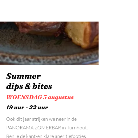
Summer
dips & bites
WOENSDAG 5 augustus
19 uur - 22 uur
Ook dit jaar strijken we neer in de
PANORAMA ZOMERBAR in Turnhout.
Ben je de kant-en klare aperitiefpotjes