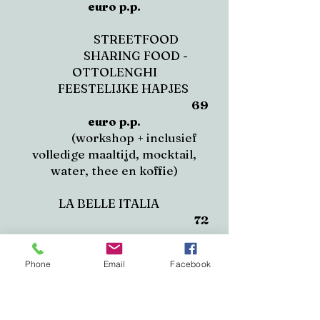
euro p.p.
STREETFOOD
SHARING FOOD -
OTTOLENGHI
FEESTELIJKE HAPJES
69
euro p.p.
(workshop + inclusief
volledige maaltijd, mocktail,
water, thee en koffie)
LA BELLE ITALIA
72
euro p.p.
(workshop + inclusief
Phone
Email
Facebook
volledige maaltijd, een glas
prosecco of mocktail, water, thee
en koffie)