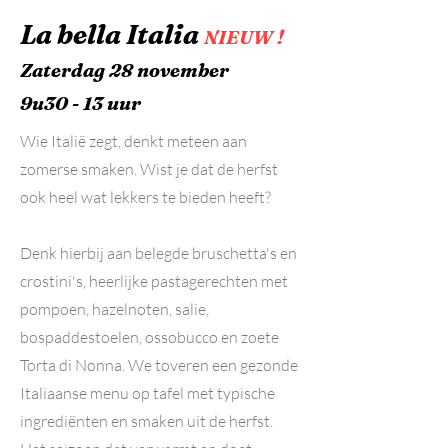
La bella Italia
NIEUW !
Zaterdag 28 november
9u30 - 13 uur
Wie Italië zegt, denkt meteen aan
zomerse smaken. Wist je dat de herfst
ook heel wat lekkers te bieden heeft?
Denk hierbij aan belegde bruschetta's en
crostini's, heerlijke pastagerechten met
pompoen, hazelnoten, salie,
bospaddestoelen, ossobucco en zoete
Torta di Nonna. We toveren een gezonde
Italiaanse menu op tafel met typische
ingrediënten en smaken uit de herfst.