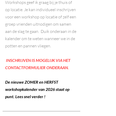
Workshops geef ik graag bij je thuis of
op locatie. Je kan individueel inschrijven
voor een workshop op locatie of zelf een
groep vrienden uitnodigen om samen
aan de slag te gaan. Duik onderaan in de
kalender om te weten wanneer we in de
potten en pannen vliegen.
INSCHRIJVEN IS MOGELIJK VIA HET
CONTACTFORMULIER ONDERAAN.
De nieuwe ZOMER en HERFST
workshopkalender van 2026 staat op
punt. Lees snel verder !